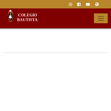
Inicio
/
Galería
Galerías
COLEGIO
BAUTISTA